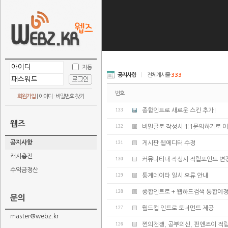
자동
공지사항
|
전체게시물
333
번호
회원가입
|
아이디 · 비밀번호 찾기
133
종합인트로 새로운 스킨 추가!
웹즈
132
비밀글로 작성시 1:1문의하기로 
공지사항
131
게시판 웹에디터 수정
캐시충전
130
커뮤니티내 작성시 적립포인트 변
수익금정산
129
통계데이타 일시 오류 안내
128
종합인트로 + 웹하드검색 통합예
문의
127
월드컵 인트로 토너먼트 제공
master@webz.kr
126
쩐의전쟁, 공부의신, 펀엔조이 적