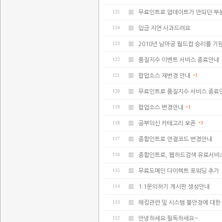
125
무료인트로 업데이트가 안되던 부
124
입금 지연 사과드려요
123
2010년 남아공 월드컵 승리를 기
122
품질지수 이벤트 서비스 종료안내
121
팝업소스 재변경 안내
+1
120
무료인트로 품질지수 서비스 종료
119
팝업소스 변경안내
+1
118
공부의신 카테고리 오픈
+3
117
종합인트로 연결코드 변경안내
116
종합인트로, 웹하드검색 유료서비
115
무료도메인 다이렉트 포워딩 추가
114
1:1문의하기 게시판 생성안내
113
해킹관련 및 시스템 불안정에 대한
112
안녕하세요 필독하세요~