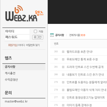
자동
공지사항
|
전체게시물
333
번호
회원가입
|
아이디 · 비밀번호 찾기
283
웹하드모음 오픈 안내!
웹즈
282
무료도메인 통계 오류 수정
공지사항
281
드라마 인트로 스킨 9 번째 공개
캐시충전
280
내용보기 인트로 스킨 추가 안내
수익금정산
279
인트로를 도용하는 분들에게 알려
278
불법도메인 이용자 삭제 처리 안내
문의
277
인트로 동영상광고기능 업데이트
master@webz.kr
276
이미지 등록 장애수정