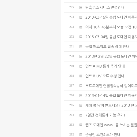
275
단축주소 서비스 변경안내
274
2013-03-16일 불법 도메인 이용
273
어제 10시 45분부터 오늘 오전 
272
2013-03-04일 불법 도메인 이용
271
금일 패스워드 접속 장애 안내
270
2013년 2월 22일 불법 도메인 차
269
인트로 MB 통계 추가 안내
268
인트로 UV 오류 수정 안내
267
무료도메인 연결접속방식 업데이트
266
2013-01-14일 불법 도메인 이용
265
새해 복 많이 받으세요 ( 2013 년
264
7일간 전체통계 기능 추가!
263
웹즈 도메인 www. 를 쓰시는 분
262
준성인 스킨4 추가 안내