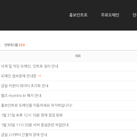
홍보인트로
무료도메인
단
|
전체게시물
333
제목
삭제 및 차단 도메인, 인트로 정리 안내
도메인 접속장애 안내문
+2
금일 카운터 데이터 초기화 안내
웹즈 myintro.kr 폐지 안내
홍보인트로 도메인을 이동하세요 마지막입니다!
1월 31일 오후 12시 18분 현재 점검 완료
1월 30일 11시 30분 서버 증설관련 작업안내
금일 2시부터 간혈적 장애 안내