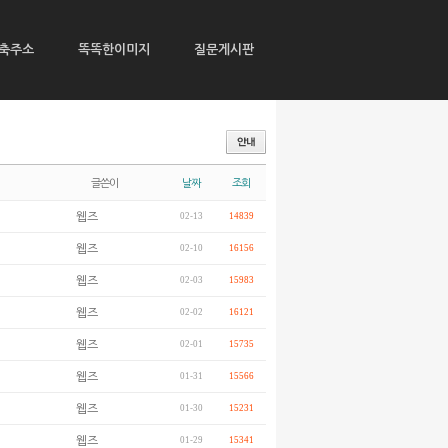
축주소
똑똑한이미지
질문게시판
글쓴이
날짜
조회
웹즈
02-13
14839
웹즈
02-10
16156
웹즈
02-03
15983
웹즈
02-02
16121
웹즈
02-01
15735
웹즈
01-31
15566
웹즈
01-30
15231
웹즈
01-29
15341