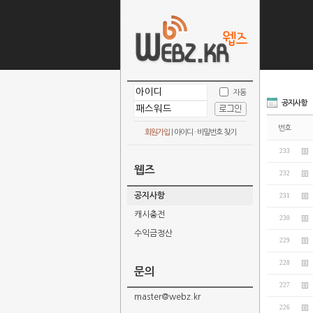
자동
공지사항
번호
회원가입
|
아이디 · 비밀번호 찾기
233
웹즈
232
공지사항
231
캐시충전
230
수익금정산
229
228
문의
227
master@webz.kr
226