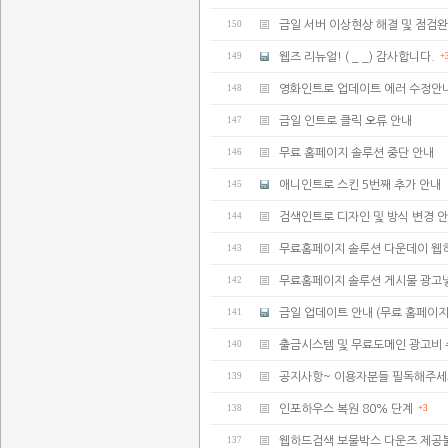
150
금일 서버 이상현상 해결 및 점검
149
웹즈 리뉴얼! ( _ _) 감사합니다.
+
148
영화인트로 업데이트 에러 수정안
147
금일 인트로 클릭 오류 안내
146
무료 홈페이지 솔루션 중단 안내
145
애니인트로 스킨 5번째 추가 안내
144
검색인트로 디자인 및 방식 변경 
143
무료홈페이지 솔루션 다운데이 웹
142
무료홈페이지 솔루션 게시물 광고
141
금일 업데이트 안내 (무료 홈페이지
140
출금시스템 및 무료도메인 광고비 
139
공지사항~ 이용자분들 필독해주세
138
인포하우스 복원 80% 단계
+3
137
웹하드검색 보물박스 다운즈 제공