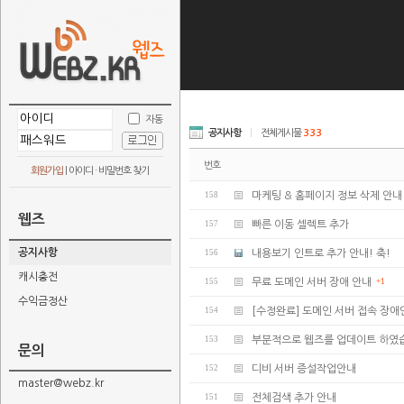
자동
공지사항
|
전체게시물
333
번호
회원가입
|
아이디 · 비밀번호 찾기
158
마케팅 & 홈페이지 정보 삭제 안내
웹즈
157
빠른 이동 셀렉트 추가
공지사항
156
내용보기 인트로 추가 안내! 축!
캐시충전
155
무료 도메인 서버 장애 안내
+1
수익금정산
154
[수정완료] 도메인 서버 접속 장애
153
부분적으로 웹즈를 업데이트 하였
문의
152
디비 서버 증설작업안내
master@webz.kr
151
전체검색 추가 안내